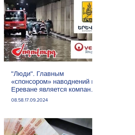
"Люди". Главным
«спонсором» наводнений в
Ереване является компания
«Веолия Уотер».
08.58.17.09.2024