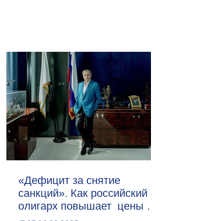
«Дефицит за снятие
санкций». Как российский
олигарх повышает цены на
сливочное масло