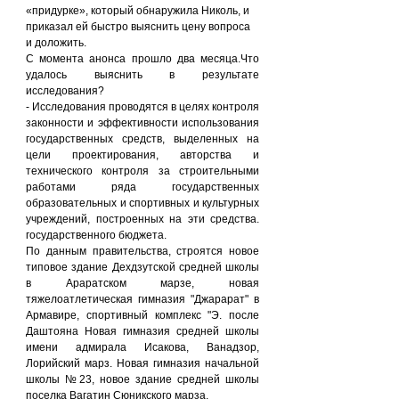
«придурке», который обнаружила Николь, и 
приказал ей быстро выяснить цену вопроса 
и доложить.
С момента анонса прошло два месяца.Что 
удалось выяснить в результате 
исследования?
- Исследования проводятся в целях контроля 
законности и эффективности использования 
государственных средств, выделенных на 
цели проектирования, авторства и 
технического контроля за строительными 
работами ряда государственных 
образовательных и спортивных и культурных 
учреждений, построенных на эти средства. 
государственного бюджета.
По данным правительства, строятся новое 
типовое здание Дехдзутской средней школы 
в Араратском марзе, новая 
тяжелоатлетическая гимназия "Джарарат" в 
Армавире, спортивный комплекс "Э. после 
Даштояна Новая гимназия средней школы 
имени адмирала Исакова, Ванадзор, 
Лорийский марз. Новая гимназия начальной 
школы №23, новое здание средней школы 
поселка Вагатин Сюникского марза.