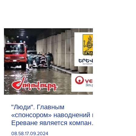
"Люди". Главным
«спонсором» наводнений в
Ереване является компания
«Веолия Уотер».
08.58.17.09.2024