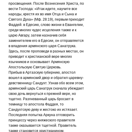
просвещения. После Вознесения Христа, по 
вести Господа: «Итак идите, научите все 
народы, крестя их во имя Отца и Сына и 
Святого Духа» (Мф. 28:19), первым приходит 
Фаддей. в Едесию, слово жизни в Евангелии, 
среди многих чудес исцеления также и к 
царю Авгару, затем назначив себя 
заменителем его в Едесии, он отправляется 
в владения армянского царя Санатрука. 
Здесь, после проповеди в разных местах, он 
приводит к христианской вере многих 
язычников и основывает Армянскую 
Апостольскую Святую Церковь.
Прибыв в Артазскую губернию, апостол 
вошел в армянский двор и обратил царевну-
девственницу Сандухт. Узнав обо всем этом, 
армянский царь Санатрук сначала убеждает 
свою дочь вернуться к прежней вере, но 
тщетно. Разгневанный царь бросает в 
темницу то апостола Фаддея, то 
Сандухтскую деву и жестоко их истязает. 
Последняя попытка Аркуна отговорить 
принцессу через княжеского правителя 
также оказывается тщетной. Правитель 
также становится христианином.