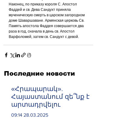
Наконец, по приказу короля С. Апостол 
Фаддей и св. Дева Сандухт приняла 
мученическую смерть в царском загородном 
доме Шаваршаване. Армянская церковь Св. 
Память апостола Фаддея совершается два 
раза в год, сначала в день св. Апостол 
Варфоломей, затем св. Сандухт с девой.
Последние новости
«Հրապարակ».
Հայաստանում զե՞նք է
արտադրվելու
09:14 28.03.2025