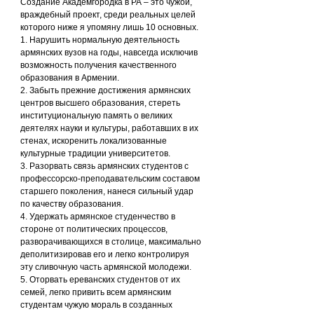
Создание Академгородка в РА – это чужой, 
враждебный проект, среди реальных целей 
которого ниже я упомяну лишь 10 основных.
1. Нарушить нормальную деятельность 
армянских вузов на годы, навсегда исключив 
возможность получения качественного 
образования в Армении.
2. Забыть прежние достижения армянских 
центров высшего образования, стереть 
институциональную память о великих 
деятелях науки и культуры, работавших в их 
стенах, искоренить локализованные 
культурные традиции университетов.
3. Разорвать связь армянских студентов с 
профессорско-преподавательским составом 
старшего поколения, нанеся сильный удар 
по качеству образования.
4. Удержать армянское студенчество в 
стороне от политических процессов, 
разворачивающихся в столице, максимально 
деполитизировав его и легко контролируя 
эту сливочную часть армянской молодежи.
5. Оторвать ереванских студентов от их 
семей, легко привить всем армянским 
студентам чужую мораль в созданных 