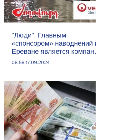
"Люди". Главным
«спонсором» наводнений в
Ереване является компания
«Веолия Уотер».
08.58.17.09.2024