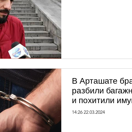
В Арташате бр
разбили багаж
и похитили им
сумму 700 тыся
14:26 22.03.2024