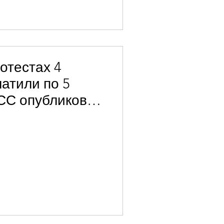
ротестах 4
атили по 5
 СС опубликовал