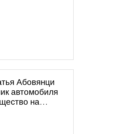
атья Абовянци
ник автомобиля
ущество на
ч драмов.