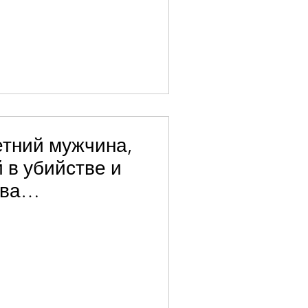
етний мужчина,
 в убийстве и
тва