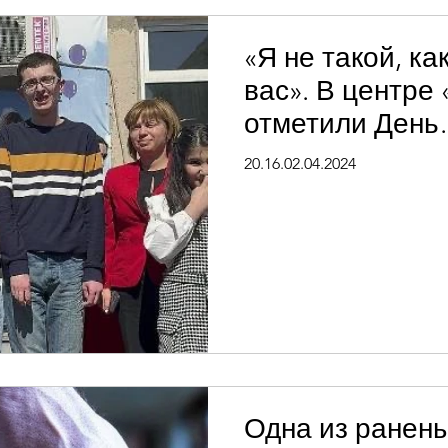
«Я не такой, как
вас». В центре
отметили День
распространен
20.16.02.04.2024
об аутизме. Ан
присутствовал
Одна из ранен