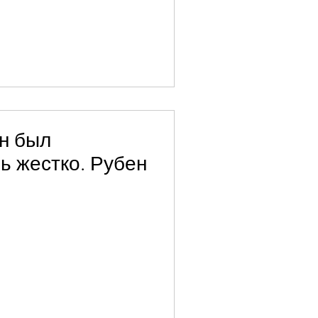
н был
ь жестко. Рубен