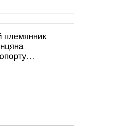
 племянник
анцяна
опорту