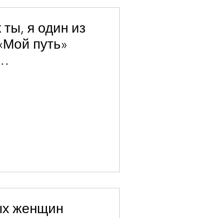
 ты, я один из
 «Мой путь»
ия информации
на Акопян
а
ых женщин