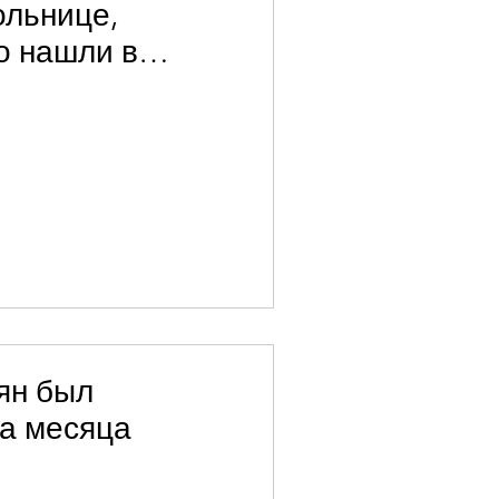
ольнице,
о нашли в
ян был
ва месяца