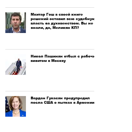
Мхитар Гош в своей книге
решений оставил всю судебную
власть за духовенством. Вы не
знали, да, Меликян КП?
Никол Пашинян отбыл с рабочим
визитом в Москву
Вардан Гукасян предупредил
посла США о пытках в Армении