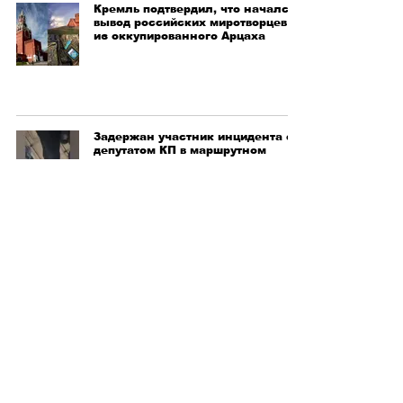
Кремль подтвердил, что начался
вывод российских миротворцев
из оккупированного Арцаха
Задержан участник инцидента с
депутатом КП в маршрутном
транспорте
Жена Самвела Алексаняна
присутствовала на ужине Анны
Акопян стоимостью 1 миллион
драмов. «Публикация»
СМИ По меньшей мере 15