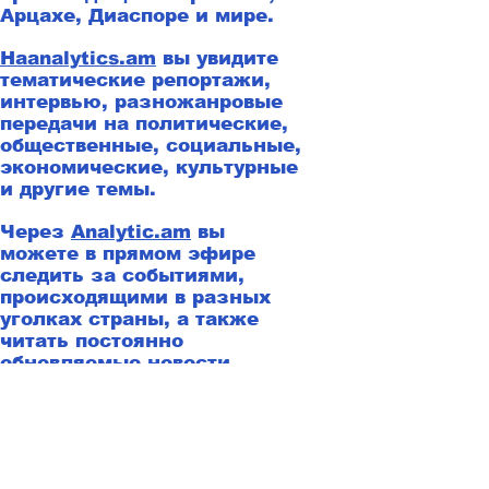
Арцахе, Диаспоре и мире.
Наanalytics.am
вы увидите
тематические репортажи,
интервью, разножанровые
передачи на политические,
общественные, социальные,
экономические, культурные
и другие темы.
Через
Analytic.am
вы
можете в прямом эфире
следить за событиями,
происходящими в разных
уголках страны, а также
читать постоянно
обновляемые новости.
ւնքները պաշտպանված են։
Գաղտնիության քաղաքականությո
wszone.am
newszone.am
TV
www.newszone.am
NEWSZONE Ереван Ар
Մեր Մասին