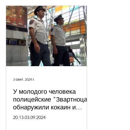
3 сент. 2024 г.
У молодого человека
полицейские "Звартноца"
обнаружили кокаин и
марихуану
20.13.03.09.2024