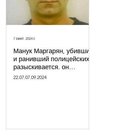
7 сент. 2024 г.
Манук Маргарян, убивший
и ранивший полицейских,
разыскивается. он
вооружен
22.07.07.09.2024