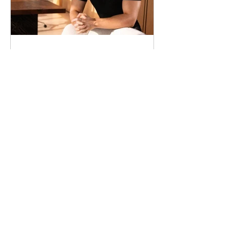
26 авг. 2024 г.
Срок содержания под
стражей Павла Дурова во
Франции продлен
12.09.26.08.2024