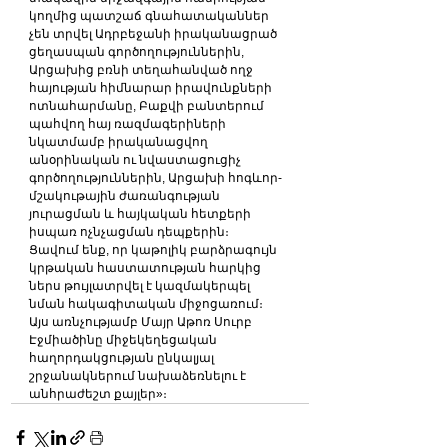
կողմից պատշաճ գնահատականներ 
չեն տրվել Ադրբեջանի իրականացրած 
ցեղասպան գործողություններին, 
Արցախից բռնի տեղահանված ողջ 
հայության հիմնարար իրավունքների 
ոտնահարմանը, Բաքվի բանտերում 
պահվող հայ ռազմագերիների 
նկատմամբ իրականացվող 
անօրինական ու նվաստացուցիչ 
գործողություններին, Արցախի հոգևոր-
մշակութային ժառանգության 
յուրացման և հայկական հետքերի 
իսպառ ոչնչացման դեպքերին։
Ցավում ենք, որ կաթոլիկ բարձրագույն 
կրթական հաստատության հարկից 
ներս թույլատրվել է կազմակերպել 
նման հակագիտական միջոցառում։
Այս առնչությամբ Մայր Աթոռ Սուրբ 
Էջմիածինը միջեկեղեցական 
հաղորդակցության ընկալյալ 
շրջանակներում նախաձեռնելու է 
անհրաժեշտ քայլեր»։