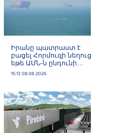
Իրանը պատրաստ է
բացել Հորմուզի նեղուցը,
եթե ԱՄՆ-ն ընդունի
հանրապետության
15:13 08.08.2026
պայմանները. ԻՀՊԿ
ներկայացուցիչ