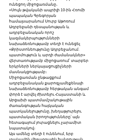
ունեցող միջոցառմանը․
«Սույն թվականի ապրիլի 10-ին Հռոմի 
պապական Գրեգորյան 
համալսարանում Սուրբ Աթոռում 
Ադրբեջանի դեսպանության և 
ադրբեջանական որոշ 
կազմակերպությունների 
նախաձեռնությամբ տեղի է ունեցել 
«Քրիստոնեությունը Ադրբեջանում. 
պատմություն և արդի ժամանակներ» 
վերտառությամբ միջոցառում՝ տարբեր 
երկրների ներկայացուցիչների 
մասնակցությամբ։
Միջոցառման ընթացքում 
ադրբեջանական քարոզչամեքենայի 
նախաձեռնությամբ հերթական անգամ 
փորձ է արվել ժխտելու Հայաստանի և 
Արցախի պատմամշակութային 
ժառանգության հայկական 
պատկանելությունը, խեղաթյուրելու 
պատմական իրողությունները՝ այն 
հետագայում յուրացնելու չարամիտ 
նպատակով։
Այս ամենը տեղի է ունենում, երբ 
տակավին միջազգային հանրության 