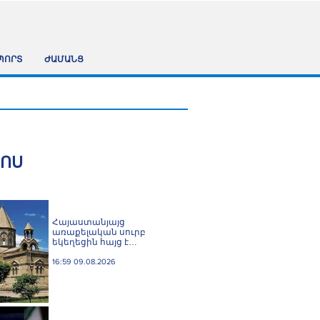
ՊՈՐՏ
ԺԱՄԱՆՑ
ՀՈՍ
Հայաստանյայց
առաքելական սուրբ
եկեղեցին հայց է
ներկայացրել՝ ընդդեմ
Պետական եկամուտների
16:59 09.08.2026
կոմիտեի