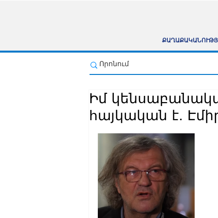
ՔԱՂԱՔԱԿԱՆՈՒԹՅ
Իմ կենսաբանակա
հայկական է․ Էմի