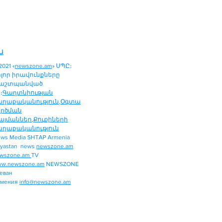
ն
2021 «
newszone.am
» ՍՊԸ։
ոլոր իրավունքները
աշտպանված
։
Գաղտնիության
աղաքականություն
,
Օգտա
ործման
այմաններ
,
Քուքիների
աղաքականություն
ws Media SHTAP Armenia
ՔԱՂԱՔԱԿԱՆՈՒԹՅՈՒՆ
yastan news
newszone.am
ՄԻՋԱԶԳԱՅԻՆ
wszone.am
TV
ՏԱՐԱԾԱՇՐՋԱՆ
w.newszone.am
NEWSZONE
еван
ՏՆՏԵՍՈՒԹՅՈՒՆ
рмения
info@newszone.am
ՍՊՈՐՏ
ԺԱՄԱՆՑ