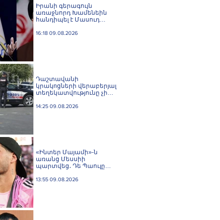
Իրանի գերագույն
առաջնորդ Խամենեին
հանդիպել է Մասուդ
Փեզեշքիանի հետ
16:18 09.08.2026
Դաշտավանի
կրակnցների վերաբերյալ
տեղեկատվությունը չի
համապատասխանում
իրականությանը,
14:25 09.08.2026
հրազենային
վնասվածքով որևէ անձ
չկա. ՆԳՆ
Ոստիկանություն
«Ինտեր Մայամի»-ն
առանց Մեսսիի
պարտվեց․ Դե Պաուլը
գոլը նվիրեց
արգենտինացուն
13:55 09.08.2026