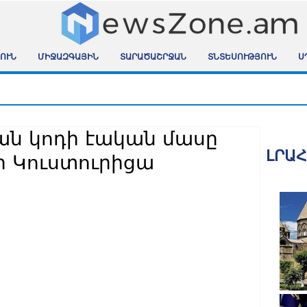
ՈՒՆ
ՄԻՋԱԶԳԱՅԻՆ
ՏԱՐԱԾԱՇՐՋԱՆ
ՏՆՏԵՍՈՒԹՅՈՒՆ
Ս
ն կոդի էական մասը
ԼՐԱ
ր Կուստուրիցա