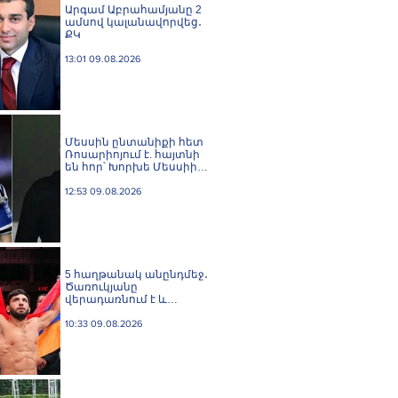
Արգամ Աբրահամյանը 2
ամսով կալանավորվեց․
ՔԿ
13:01 09.08.2026
Մեսսին ընտանիքի հետ
Ռոսարիոյում է. հայտնի
են հոր՝ Խորխե Մեսսիի
հուղարկավnրnւթյան
մանրամասները
12:53 09.08.2026
5 հաղթանակ անընդմեջ․
Ծառուկյանը
վերադառնում է և
բացահայտ ֆավորիտ է
UFC 331-ում
10:33 09.08.2026