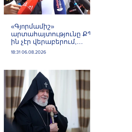
«Գյnրմամիշ»
արտահայտությունը ՔՊ-
ին չէր վերաբերում,
ինձնից բիզնես
18:31 06.08.2026
խլnղներին էր
վերաբերում․ Սամվել
Կարապետյան