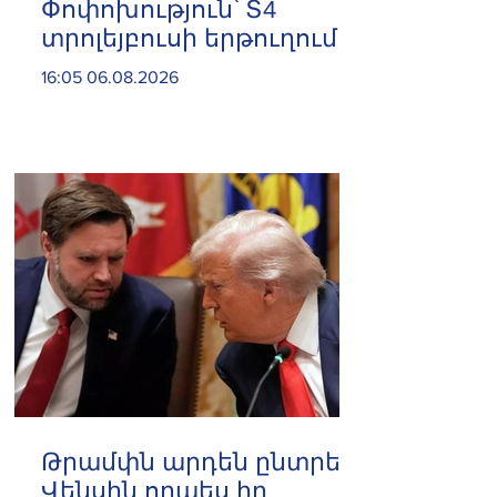
Փոփոխություն՝ Տ4
տրոլեյբուսի երթուղում
16:05 06.08.2026
Թրամփն արդեն ընտրել է
Վենսին որպես իր