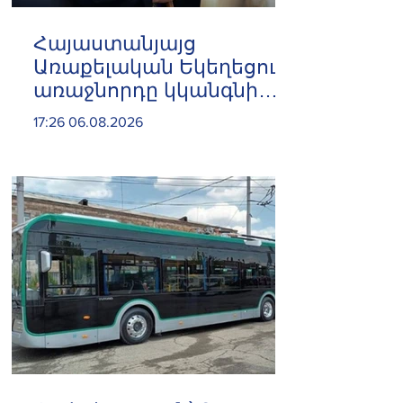
Հայաստանյայց
Առաքելական Եկեղեցու
առաջնորդը կկանգնի
դատարանի առջև՝
17:26 06.08.2026
կառավարության հետ
խորացող
հակամարտության
պատճառով․ Reuters-ի
արձագանքը