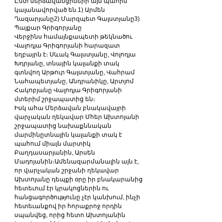
Ըստ մերձավանցիների այս պահին 
կալանավորված են.1) Արմեն 
Ղազարյանը2) Մարզպետ Գալստյանը3) 
Պայքար Գրիգորյանը
Վերջինս համայնքապետի թեկնածու 
Վալոդյա Գրիգորյանի հարազատ 
եղբայրն է։ Սևակ Գալստյանը, Վոլոդյա 
Խդրյանը, տնային կալանքի տակ 
գտնվող Արթուր Գալստյանը, Վահրամ 
Նահապետյանը, Անդրանիկը, Արտյոմ 
Հակոբյանը Վալոդյա Գրիգորյանի 
մտերիմ շրջապատից են։
Իսկ ահա Մերձավան բնակավայրի 
վարչական ղեկավար Մհեր Ախտոյանի 
շրջապատից նախաքննական 
մարմինըտնային կալանքի տակ է 
պահում միայն մարտիկ 
Բաղդասարյանին, Արսեն 
Մադոյանին։Ամենազարմանալին այն է, 
որ վարչական շրջանի ղեկավար 
Ախտոյանը դեպքի օրը իր բնակարանից 
հետեւում էր կրակոցներին ու 
հանցագործությունը չէր կանխում, ինչի 
հետեւանքով իր հորաքրոջ որդին 
սպանվեց, որից հետո Ախտոյանին 