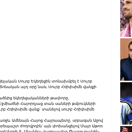
ելական Սուրբ Եկեղեցին տոնախմբել է Սուրբ 
 Տոնական այդ օրը նաև Սուրբ Հռիփսիմե վանքի 
իածնից եկեղեցականների թափորը, 
Էջմիածնի Հայորդյաց տան սաների թմբուկների 
ւրբ Հռիփսիմե վանք` տանելով սուրբ Հռիփսիմե 
 առջև Ամենայն Հայոց Հայրապետը, սրբազան Աջով 
բարեպաշտ ժողովրդին՝ այն փոխանցելով Մայր Աթոռ 
ոգեշնորհ Տ․ Անանիա վարդապետ Ծատուրյանին։