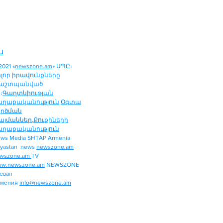
ն
2021 «
newszone.am
» ՍՊԸ։
ոլոր իրավունքները
աշտպանված
։
Գաղտնիության
աղաքականություն
,
Օգտա
ործման
այմաններ
,
Քուքիների
աղաքականություն
ws Media SHTAP Armenia
ՔԱՂԱՔԱԿԱՆՈՒԹՅՈՒՆ
yastan news
newszone.am
ՄԻՋԱԶԳԱՅԻՆ
wszone.am
TV
ՏԱՐԱԾԱՇՐՋԱՆ
w.newszone.am
NEWSZONE
еван
ՏՆՏԵՍՈՒԹՅՈՒՆ
рмения
info@newszone.am
ՍՊՈՐՏ
ԺԱՄԱՆՑ