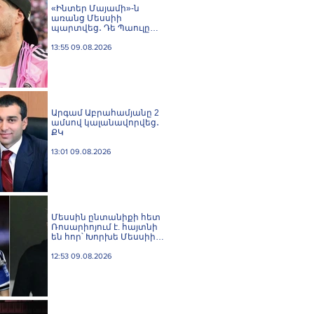
«Ինտեր Մայամի»-ն
առանց Մեսսիի
պարտվեց․ Դե Պաուլը
գոլը նվիրեց
արգենտինացուն
13:55 09.08.2026
Արգամ Աբրահամյանը 2
ամսով կալանավորվեց․
ՔԿ
13:01 09.08.2026
Մեսսին ընտանիքի հետ
Ռոսարիոյում է. հայտնի
են հոր՝ Խորխե Մեսսիի
հուղարկավnրnւթյան
մանրամասները
12:53 09.08.2026