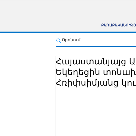
ՔԱՂԱՔԱԿԱՆՈՒԹՅ
Հայաստանյայց Ա
Եկեղեցին տոնախմ
Հռիփսիմյանց կո