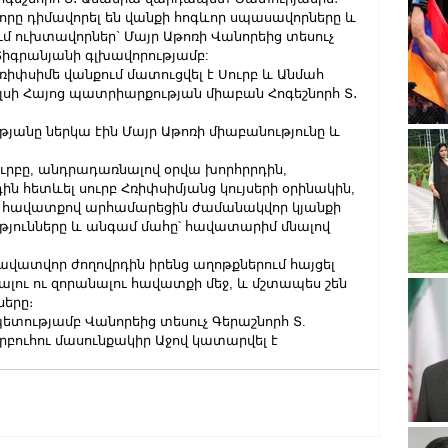
րը դիմավորել են վանքի հոգևոր սպասավորները և 
մ ուխտավորներ` Մայր Աթոռի Վանորեից տեսուչ 
Տիգրանյանի գլխավորությամբ:
իփսիմե վանքում մատուցվել է Սուրբ և Անմահ 
սի Հայոց պատրիարքության միաբան Հոգեշնորհ Տ․ 
նը ներկա էին Մայր Աթոռի միաբանությունը և 
ւրբը, անդրադառնալով օրվա խորհրրդին, 
 հետևել սուրբ Հռիփսիմյանց կույսերի օրինակին, 
ու հավատքով արհամարեցին ժամանակվոր կյանքի 
ւթյունները և անգամ մահը՝ հավատարիմ մնալով 
հավատվոր ժողովրդին իրենց աղոթքներում հայցել 
ալու ու զորանալու հավատքի մեջ, և մշտապես շեն 
ները։
ությամբ Վանորեից տեսուչ Գերաշնորհ Տ. 
բուհու մասունքակիր Աջով կատարվել է 