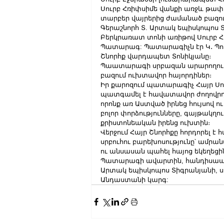
Սուրբ Հռիփսիմե վանքի առջև թափո
տարբեր վայրերից ժամանած բազու
Գերաշնորհ Տ. Արտակ եպիսկոպոս 
Բերկրառատ տոնի առիթով Սուրբ Հռ
Պատարագ: Պատարագիչն էր Կ․ Պոլ
Շնորհք վարդապետ Տոնիկյանը։
Պաատարագի սրբազան արարողությա
բազում ուխտավոր հայորդիներ։
Իր քարոզում պատարագիչ Հայր Սո
պատգամել է հավատավոր ժողովրդին
որոնք առ Աստված իրնեց հույսով 
բոլոր փորձությունները, գայթակղո
քրիստոնեական իրենց ուխտին։
Վերջում Հայր Շնորհքը հորդորել է 
սրբուհու բարեխոսությունը՝ ամրան
ու անսասան պահել հայոց եկեղեցի
Պատարագի ավարտին, հանդիսապետ
Արտակ եպիսկոպոս Տիգրանյանի, սր
Անդաստանի կարգ: