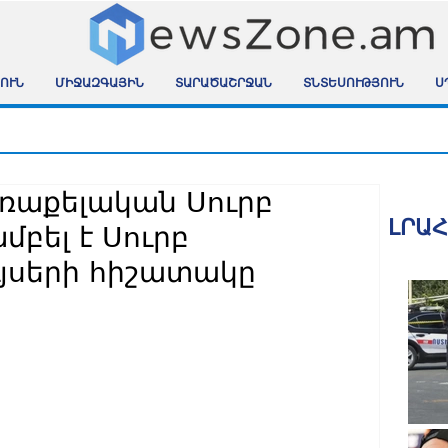
ՈՒՆ
ՄԻՋԱԶԳԱՅԻՆ
ՏԱՐԱԾԱՇՐՋԱՆ
ՏՆՏԵՍՈՒԹՅՈՒՆ
Ս
ռաքելական Սուրբ
ԼՐԱ
բել է Սուրբ
ւյսերի հիշատակը