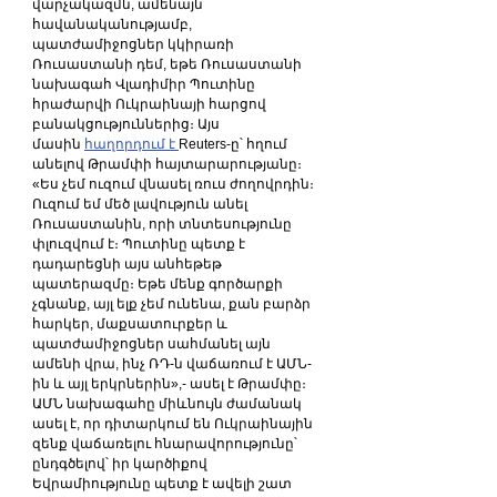
վարչակազմն, ամենայն 
հավանականությամբ, 
պատժամիջոցներ կկիրառի 
Ռուսաստանի դեմ, եթե Ռուսաստանի 
նախագահ Վլադիմիր Պուտինը 
հրաժարվի Ուկրաինայի հարցով 
բանակցություններից։ Այս 
մասին 
հաղորդում է 
Reuters-ը՝ հղում 
անելով Թրամփի հայտարարությանը։
«Ես չեմ ուզում վնասել ռուս ժողովրդին։ 
Ուզում եմ մեծ լավություն անել 
Ռուսաստանին, որի տնտեսությունը 
փլուզվում է։ Պուտինը պետք է 
դադարեցնի այս անհեթեթ 
պատերազմը։ Եթե մենք գործարքի 
չգնանք, այլ ելք չեմ ունենա, քան բարձր 
հարկեր, մաքսատուրքեր և 
պատժամիջոցներ սահմանել այն 
ամենի վրա, ինչ ՌԴ-ն վաճառում է ԱՄՆ-
ին և այլ երկրներին»,- ասել է Թրամփը։
ԱՄՆ նախագահը միևնույն ժամանակ 
ասել է, որ դիտարկում են Ուկրաինային 
զենք վաճառելու հնարավորությունը՝ 
ընդգծելով՝ իր կարծիքով 
Եվրամիությունը պետք է ավելի շատ 