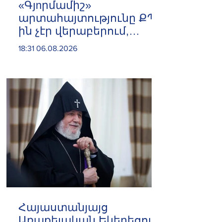
«Գյnրմամիշ»
արտահայտությունը ՔՊ-
ին չէր վերաբերում,
ինձնից բիզնես
18:31 06.08.2026
խլnղներին էր
վերաբերում․ Սամվել
Կարապետյան
Հայաստանյայց
Առաքելական Եկեղեցու