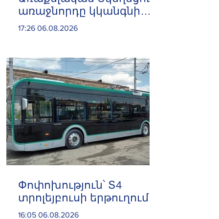
առաջնորդը կկանգնի
դատարանի առջև՝
17:26 06.08.2026
կառավարության հետ
խորացող
հակամարտության
պատճառով․ Reuters-ի
արձագանքը
Փոփոխություն՝ Տ4
տրոլեյբուսի երթուղում
16:05 06.08.2026