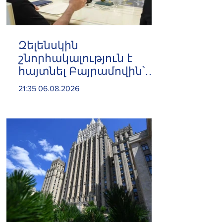
Զելենսկին
շնորհակալություն է
հայտնել Բայրամովին՝
Ադրբեջանի էներգետիկ
21:35 06.08.2026
և հումանիտար
աջակցության, ինչպես
նաև կառուցողական
երկխոսության համար