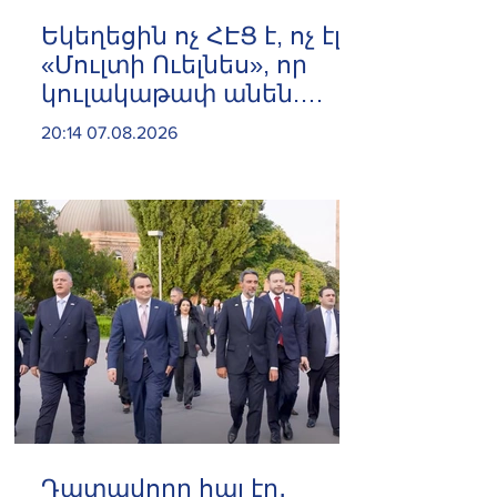
Եկեղեցին ոչ ՀԷՑ է, ոչ էլ
«Մուլտի Ուելնես», որ
կուլակաթափ անեն.
Նաթան արքեպիսկոպոս
20:14 07.08.2026
Հովհաննիսյան
Դատավորը հայ էր․