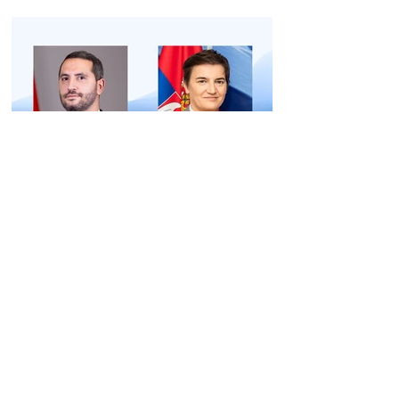
և հրաժարվեց գործը
քննելուց
Անա Բրնաբիչը
շնորհավորել է Ռուբեն
Ռուբինյանին
14:13 07.08.2026