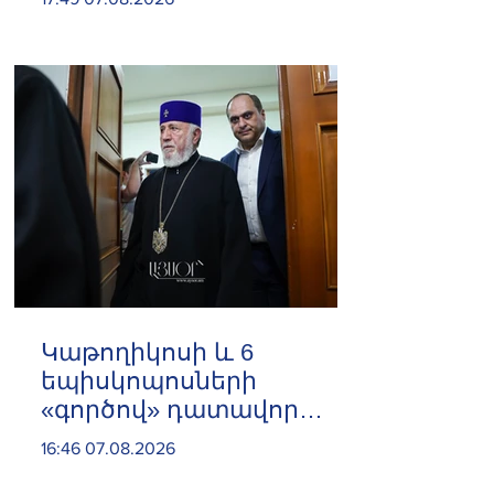
կունենա այն
Հայաստանի վրա
️Կաթողիկոսի և 6
եպիսկոպոսների
«գործով» դատավոր
Հակոբ Մանուկյանը
16:46 07.08.2026
ինքնաբացարկ հայտնեց