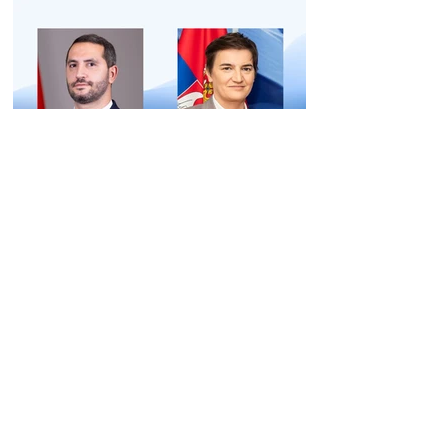
քննելուց
Անա Բրնաբիչը
շնորհավորել է Ռուբեն
Ռուբինյանին
14:13 07.08.2026