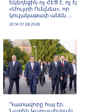
Եկեղեցին ոչ ՀԷՑ է, ոչ էլ
«Մուլտի Ուելնես», որ
կուլակաթափ անեն.
Նաթան արքեպիսկոպոս
20:14 07.08.2026
Հովհաննիսյան
Դատավորը հայ էր․
Նարեկ Կարապետյան