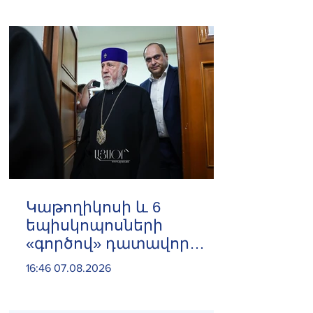
Հայաստանի վրա
️Կաթողիկոսի և 6
եպիսկոպոսների
«գործով» դատավոր
Հակոբ Մանուկյանը
16:46 07.08.2026
ինքնաբացարկ հայտնեց
և հրաժարվեց գործը