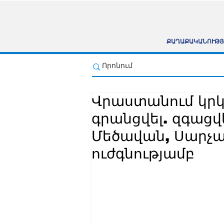
ՔԱՂԱՔԱԿԱՆՈՒԹՅ
Վրաստանում կրկ
գրանցվել. զգացվե
Մեծավան, Սարչապ
ուժգնությամբ