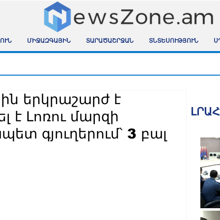
ՈՒՆ
ՄԻՋԱԶԳԱՅԻՆ
ՏԱՐԱԾԱՇՐՋԱՆ
ՏՆՏԵՍՈՒԹՅՈՒՆ
Ս
ին երկրաշարժ է
ԼՐԱ
լ է Լոռու մարզի
ետ գյուղերում՝ 3 բալ