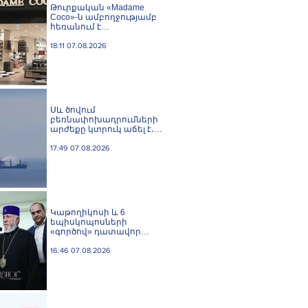
Թուրքական «Madame
Coco»-ն ամբողջությամբ
հեռանում է
Ռուսաստանից․ կփակվի
29 խանութ
18:11 07.08.2026
Սև ծովում
բեռնափոխադրումների
արժեքը կտրուկ աճել է․
ինչ ազդեցություն
կունենա այն Հայաստանի
17:49 07.08.2026
վրա
️Կաթողիկոսի և 6
եպիսկոպոսների
«գործով» դատավոր
Հակոբ Մանուկյանը
ինքնաբացարկ հայտնեց
16:46 07.08.2026
և հրաժարվեց գործը
քննելուց