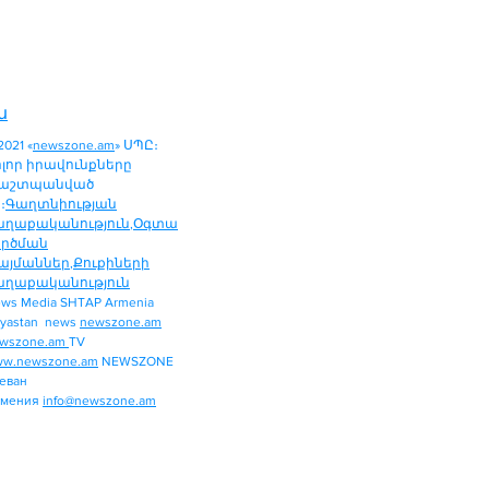
ն
2021 «
newszone.am
» ՍՊԸ։
ոլոր իրավունքները
աշտպանված
։
Գաղտնիության
աղաքականություն
,
Օգտա
ործման
այմաններ
,
Քուքիների
աղաքականություն
ws Media SHTAP Armenia
ՔԱՂԱՔԱԿԱՆՈՒԹՅՈՒՆ
yastan news
newszone.am
ՄԻՋԱԶԳԱՅԻՆ
wszone.am
TV
ՏԱՐԱԾԱՇՐՋԱՆ
w.newszone.am
NEWSZONE
еван
ՏՆՏԵՍՈՒԹՅՈՒՆ
рмения
info@newszone.am
ՍՊՈՐՏ
ԺԱՄԱՆՑ