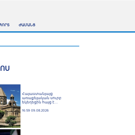
ՊՈՐՏ
ԺԱՄԱՆՑ
ՀՈՍ
Հայաստանյայց
առաքելական սուրբ
եկեղեցին հայց է
ներկայացրել՝ ընդդեմ
Պետական եկամուտների
16:59 09.08.2026
կոմիտեի