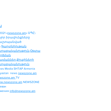
ն
2021 «
newszone.am
» ՍՊԸ։
ոլոր իրավունքները
աշտպանված
։
Գաղտնիության
աղաքականություն
,
Օգտա
ործման
այմաններ
,
Քուքիների
աղաքականություն
ws Media SHTAP Armenia
ՔԱՂԱՔԱԿԱՆՈՒԹՅՈՒՆ
yastan news
newszone.am
ՄԻՋԱԶԳԱՅԻՆ
wszone.am
TV
ՏԱՐԱԾԱՇՐՋԱՆ
w.newszone.am
NEWSZONE
еван
ՏՆՏԵՍՈՒԹՅՈՒՆ
рмения
info@newszone.am
ՍՊՈՐՏ
ԺԱՄԱՆՑ