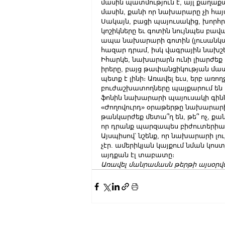
մասին պատմություն է, այլ քաղա
մասին, քանի որ նախարարը չի հա
Սակայն, բացի պայուսակից, խորհ
կոշիկները եւ գոտին նույնպես բավ
ապա նախարարի գոտին (լուսանկարն
հազար դրամ, իսկ վագրային նախշեր
Իհարկե, նախարարն ունի լիարժեք իր
իրերը, բայց թափանցիկության մա
պետք է լինի։ Առավել եւս, երբ առո
բուժաշխատողները պայքարում են
ֆոնին նախարարի պայուսակի գինն ա
«Ժողովուրդ» օրաթերթը նախարարի
թանկարժեք մետա՞ղ են, թե՞ ոչ, ք
որ դրանք պարզապես բիժուտերիա են
Այսպիսով՝ նշենք, որ նախարարի լո
չէր. ամերիկյան կայքում նման կոս
այդքան էլ տաբատը։
Առավել մանրամասն թերթի այսօրվ