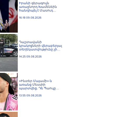
Իրանի գերագույն
առաջնորդ Խամենեին
հանդիպել է Մասուդ
Փեզեշքիանի հետ
16:18 09.08.2026
Դաշտավանի
կրակnցների վերաբերյալ
տեղեկատվությունը չի
համապատասխանում
իրականությանը,
14:25 09.08.2026
հրազենային
վնասվածքով որևէ անձ
չկա. ՆԳՆ
Ոստիկանություն
«Ինտեր Մայամի»-ն
առանց Մեսսիի
պարտվեց․ Դե Պաուլը
գոլը նվիրեց
արգենտինացուն
13:55 09.08.2026