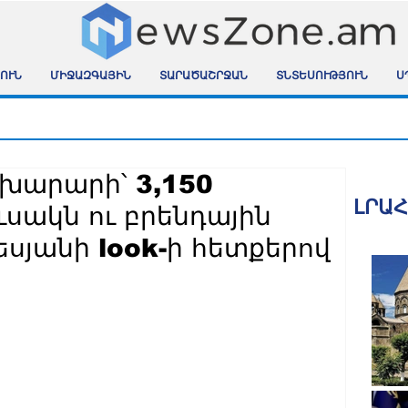
ՈՒՆ
ՄԻՋԱԶԳԱՅԻՆ
ՏԱՐԱԾԱՇՐՋԱՆ
ՏՆՏԵՍՈՒԹՅՈՒՆ
Ս
ախարարի՝ 3,150
ԼՐԱ
սակն ու բրենդային
եսյանի look-ի հետքերով