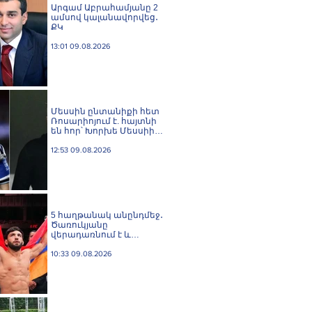
Արգամ Աբրահամյանը 2
ամսով կալանավորվեց․
ՔԿ
13:01 09.08.2026
Մեսսին ընտանիքի հետ
Ռոսարիոյում է. հայտնի
են հոր՝ Խորխե Մեսսիի
հուղարկավnրnւթյան
մանրամասները
12:53 09.08.2026
5 հաղթանակ անընդմեջ․
Ծառուկյանը
վերադառնում է և
բացահայտ ֆավորիտ է
UFC 331-ում
10:33 09.08.2026