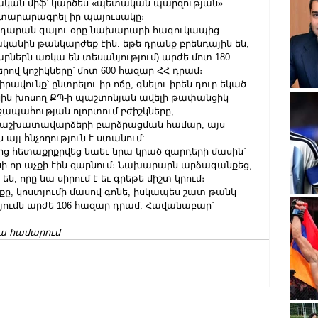
քական միֆ՝ կարծես «պետական պարզության» 
յտարարագրել իր պայուսակը։
րդարան գալու օրը նախարարի հագուկապից 
ականին թանկարժեք էին. եթե դրանք բրենդային են, 
երն առկա են տեսանյությում) արժե մոտ 180 
ով կոշիկները՝ մոտ 600 հազար ՀՀ դրամ։
ավունք՝ ընտրելու իր ոճը, գնելու իրեն դուր եկած 
սին խոսող ՔՊ-ի պաշտոնյան ավելի թափանցիկ 
ղջապահության ոլորտում բժիշկները, 
 աշխատավարձերի բարձրացման համար, այս 
յլ հնչողություն է ստանում:
ց հետաքրքրվեց նաեւ նրա կրած զարդերի մասին՝ 
անի որ աչքի էին զարնում։ Նախարարն արձագանքեց, 
, որը նա սիրում է եւ գրեթե միշտ կրում։
ւքը, կոստյումի մասով գոնե, իսկապես շատ թանկ 
տյումն արժե 106 հազար դրամ: Հավանաբար՝ 
ա համարում