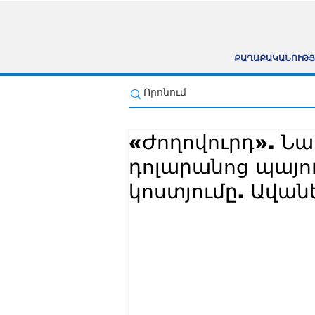
ՔԱՂԱՔԱԿԱՆՈՒԹՅ
«Ժողովուրդ». Ն
դոլարանոց պայու
կոստյումը. Ավան