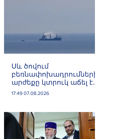
Սև ծովում
բեռնափոխադրումների
արժեքը կտրուկ աճել է․
ինչ ազդեցություն
17:49 07.08.2026
կունենա այն
Հայաստանի վրա