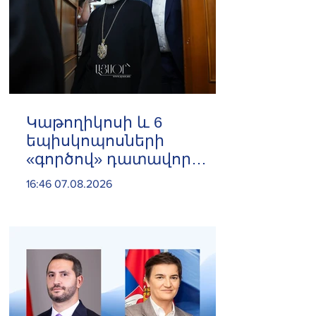
️Կաթողիկոսի և 6
եպիսկոպոսների
«գործով» դատավոր
Հակոբ Մանուկյանը
16:46 07.08.2026
ինքնաբացարկ հայտնեց
և հրաժարվեց գործը
քննելուց