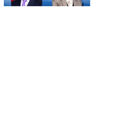
Անա Բրնաբիչը
շնորհավորել է Ռուբեն
Ռուբինյանին
14:13 07.08.2026