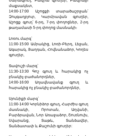
Սարագյուղ, Բավրա գյուղեր, Բավրայի 
մաքսակետ,
14:00-17:00 Աշոցքի տարածաշրջան՝ 
Զույգաղբյուր, Կարմրավան գյուղեր, 
Աշոցք գյուղ՝ 6-րդ, 7-րդ փողոցներ, 2-րդ 
թաղամասի 5-րդ փողոց մասնակի։
Լոռու մարզ՝
11:00-15:00 Ամրակից, Լոռի-Բերդ, Լեջան, 
Ագարակ, Յաղդան, Հովնանաձոր, Կողես 
գյուղեր,
Տավուշի մարզ՝
11:30-13:30 Գոշ գյուղ և հարակից ոչ 
բնակիչ-բաժանորդներ,
14:00-16:00 Աղավնավանք գյուղ և 
հարակից ոչ բնակիչ-բաժանորդներ,
Սյունիքի մարզ՝
11:00-14:00 Կորնիձոր գյուղ, Հարժիս գյուղ 
մասնակի, Որոտան, Աղվանի, 
Բարձրավան, Նոր Առաջաձոր, Շուռնուխ, 
Սվարանց, Տաթև, Տանձավեր, 
Տանձատափ և Քաշունի գյուղեր: