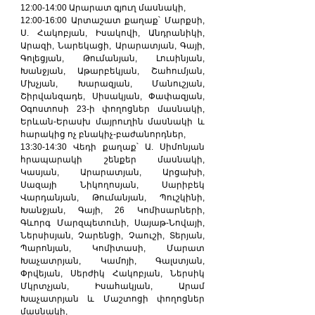
12:00-14:00 Արարատ գյուղ մասնակի,
12:00-16:00 Արտաշատ քաղաք՝ Մարքսի, 
Ս. Հակոբյան, Իսակովի, Անդրանիկի, 
Արազի, Նարեկացի, Արարատյան, Գայի, 
Գոլեցյան, Թումանյան, Լուսինյան, 
Խանջյան, Աթարբեկյան, Շահումյան, 
Մխչյան, Խարազյան, Մանուշյան, 
Շիրվանզադե, Սիսակյան, Փափազյան, 
Օգոստոսի 23-ի փողոցներ մասնակի, 
Երևան-Երասխ մայրուղին մասնակի և 
հարակից ոչ բնակիչ-բաժանորդներ,
13:30-14:30 Վեդի քաղաք՝ Ա. Սիմոնյան 
հրապարակի շենքեր մասնակի, 
Կասյան, Արարատյան, Արցախի, 
Սազայի Նիկողոսյան, Սարիբեկ 
Վարդանյան, Թումանյան, Պուշկինի, 
Խանջյան, Գայի, 26 Կոմիսարների, 
Գևորգ Մարզպետունի, Սայաթ-Նովայի, 
Ներսիսյան, Չարենցի, Չաուշի, Տերյան, 
Պարոնյան, Կոմիտասի, Մարատ 
Խաչատրյան, Կամոյի, Գալստյան, 
Փրվեյան, Սերժիկ Հակոբյան, Ներսիկ 
Մկրտչյան, Իսահակյան, Արամ 
Խաչատրյան և Մաշտոցի փողոցներ 
մասնակի,