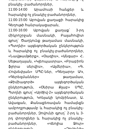
բնակիչ- բաժանորդներ,
11:00-14:00 Արամուսի հանքեր և 
հարակից ոչ բնակիչ-բաժանորդներ,
11:00-15:00 Աբովյան քաղաքի հարակից 
Գեղութի հանրակացարան,
11:00-16:00 Աբովյան քաղաք՝ 3-րդ 
միկրոշրջան մասնակի, Բալահովիտ 
գյուղ` Ծաղկունք թաղամաս մասնակի, 
«Պտղնի» այգեգործական ընկերություն 
և հարակից ոչ բնակիչ-բաժանորդներ, 
«Նավթամթերք», «Օազիս», «Անգար» Հ․ 
Սեթաղայան, «Կլեոպատրա», «Բրաբիոն 
ֆլորա սերվիս», «Ալմերիա», «Գ․ 
Հովսեփյան» ՍՊԸ-ներ, «Գեղարդ» ԱԿ, 
«Գերեզմաններ» թաղամաս, 
«Քիմիագործ» այգեգործական 
ընկերություն, «Օնիրա Քլաբ» ՍՊԸ, 
Պտղնի գյուղ՝ «Արծիվ-2» այգեգործական 
ընկերություն, Կոնյակի կոմբինատ, Ա․ 
Ավագյան, Քանաքեռավան համայնքն 
ամբողջությամբ և հարակից ոչ բնակիչ-
բաժանորդներ, Զովունի գյուղ՝ 2-րդ և 3-
րդ փողոցներ և հարակից ոչ բնակիչ-
բաժանորդներ, «Վեոլիա Ջուր» 
ընկերություն, «Զովունի» 