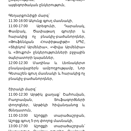
այգեգործական ընկերություն,
Գեղարքունիքի մարզ`
11:30-16:00 Ակունք գյուղ մասնակի,
11:00-17:00 Արեգունի, Դարանակ, 
Փամբակ, Ծափաթաղ գյուղեր և 
հարակից ոչ բնակիչ-բաժանորդներ, 
«Թուֆենկյան Հոսփիթալիթի» ՍՊԸ, 
«Տելեկոմ Արմենիա», «Վիվա Արմենիա» 
և «Յուքոմ» ընկերությունների բջջային 
օպերատորի կայաններ,
12:00-12:30 Մադինա և Լեռնակերտ 
բնակավայրերն ամբողջությամբ, Նոր 
Գետաշեն գյուղ մասնակի և հարակից ոչ 
բնակիչ-բաժանորդներ,
Շիրակի մարզ՝
11:00-12:30 Արթիկ քաղաք՝ Շահումյան, 
Բաղրամյան, Տուֆագործների 
փողոցներ, Արթիկի հիվանդանոց և 
ծննդատուն,
11:00-13:00 Աշոցքի տարածաշրջան, 
Աշոցք գյուղ 5-րդ փողոց մասնակի,
13:00-17:00 Աշոցքի տարածաշրջան՝ 